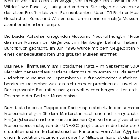
Meister von Giotto bis Caravaggio, von Breughel bis Caspar David 
Wilden" wie Baselitz, Haring und anderen. Sie zeigen die wechselv
des alten Preußen bis zum Rosinenbomber. Über 175 Berliner Muse
Geschichte, Kunst und Wissen und formen eine einmalige Museumsl
atemberaubendem Tempo.
Die beiden Aufsehen erregenden Museums-Neueröffnungen, "Picass
das neue Museum der Gegenwart im Hamburger Bahnhof, haben Ber
Durchbruch gebracht. Im Juni 1998 wurde mit dem vielgelobten 
eines der bedeutendsten und größten Museen eröffnet.
Das neue Filmmuseum am Potsdamer Platz - im September 2000 
Hier wird der Nachlass Marlene Dietrichs zum ersten Mal dauerhaft
Jüdischen Museums im September 2001 für weltweites Aufsehen ge
bereits im Dezember 2001 ein nicht minder prominentes Juwel zurü
Der imposante Bau mit seiner glanzvoll wieder hergestellten archi
Ensemble der Berliner Museumsinsel.
Damit ist die erste Etappe der Sanierung realisiert. In den komm
Museumsinsel gemäß dem Masterplan nach und nach umgebaut und
Eingangsbereich und einer unterirdischen Querverbindung versehen
Museumsensemble, von der UNESCO jüngst auch in die Liste der
erstrahlen und ein kulturhistorisches Panorama vom Alten Ägypte
einem Investitionsvolumen von über 1,5 Milliarden Euro ist die Ber