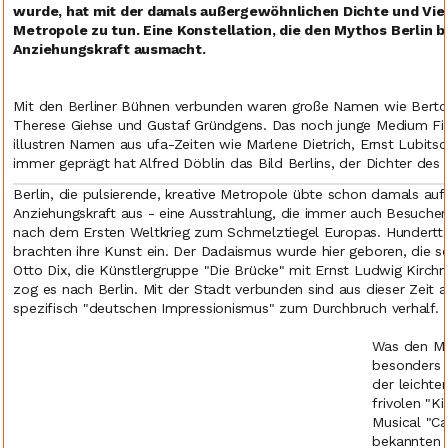
wurde, hat mit der damals außergewöhnlichen Dichte und Viel
Metropole zu tun. Eine Konstellation, die den Mythos Berlin 
Anziehungskraft ausmacht.
Mit den Berliner Bühnen verbunden waren große Namen wie Bertolt 
Therese Giehse und Gustaf Gründgens. Das noch junge Medium Film
illustren Namen aus ufa-Zeiten wie Marlene Dietrich, Ernst Lubitsch
immer geprägt hat Alfred Döblin das Bild Berlins, der Dichter des
Berlin, die pulsierende, kreative Metropole übte schon damals au
Anziehungskraft aus - eine Ausstrahlung, die immer auch Besucher
nach dem Ersten Weltkrieg zum Schmelztiegel Europas. Hundertt
brachten ihre Kunst ein. Der Dadaismus wurde hier geboren, die so
Otto Dix, die Künstlergruppe "Die Brücke" mit Ernst Ludwig Kirchn
zog es nach Berlin. Mit der Stadt verbunden sind aus dieser Zei
spezifisch "deutschen Impressionismus" zum Durchbruch verhalf.
Was den My
besonders 
der leicht
frivolen "Ki
Musical "Ca
bekannten H