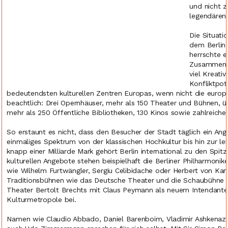
und nicht 
legendären 
Die Situati
dem Berlin
herrschte 
Zusammenwa
viel Kreati
Konfliktpote
bedeutendsten kulturellen Zentren Europas, wenn nicht die europä
beachtlich: Drei Opernhäuser, mehr als 150 Theater und Bühnen, 
mehr als 250 Öffentliche Bibliotheken, 130 Kinos sowie zahlreiche w
So erstaunt es nicht, dass den Besucher der Stadt täglich ein Ang
einmaliges Spektrum von der klassischen Hochkultur bis hin zur l
knapp einer Milliarde Mark gehört Berlin international zu den Spitz
kulturellen Angebote stehen beispielhaft die Berliner Philharmoni
wie Wilhelm Furtwängler, Sergiu Celibidache oder Herbert von Kar
Traditionsbühnen wie das Deutsche Theater und die Schaubühne a
Theater Bertolt Brechts mit Claus Peymann als neuem Intendanten
Kulturmetropole bei.
Namen wie Claudio Abbado, Daniel Barenboim, Vladimir Ashkenazy,