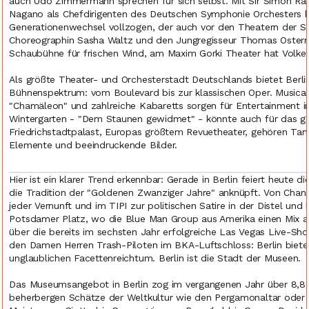
auch Udo Zimmermann sprechen für sich selbst. Mit Sir Simon Ra
Nagano als Chefdirigenten des Deutschen Symphonie Orchesters hat
Generationenwechsel vollzogen, der auch vor den Theatern der St
Choreographin Sasha Waltz und den Jungregisseur Thomas Osterme
Schaubühne für frischen Wind, am Maxim Gorki Theater hat Volke
Als größte Theater- und Orchesterstadt Deutschlands bietet Berli
Bühnenspektrum: vom Boulevard bis zur klassischen Oper. Musical-
"Chamäleon" und zahlreiche Kabaretts sorgen für Entertainment in 
Wintergarten - "Dem Staunen gewidmet" - könnte auch für das ge
Friedrichstadtpalast, Europas größtem Revuetheater, gehören Tanz
Elemente und beeindruckende Bilder.
Hier ist ein klarer Trend erkennbar: Gerade in Berlin feiert heute d
die Tradition der "Goldenen Zwanziger Jahre" anknüpft. Von Chan
jeder Vernunft und im TIPI zur politischen Satire in der Distel
Potsdamer Platz, wo die Blue Man Group aus Amerika einen Mix aus
über die bereits im sechsten Jahr erfolgreiche Las Vegas Live-Show
den Damen Herren Trash-Piloten im BKA-Luftschloss: Berlin biete
unglaublichen Facettenreichtum. Berlin ist die Stadt der Museen.
Das Museumsangebot in Berlin zog im vergangenen Jahr über 8,8 M
beherbergen Schätze der Weltkultur wie den Pergamonaltar oder No