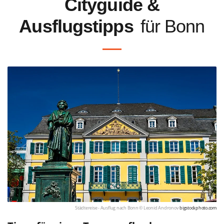
Cityguide &
Ausflugstipps
für Bonn
Städtereise - Ausflug nach Bonn © Leonid Andronov
bigstockphoto.com