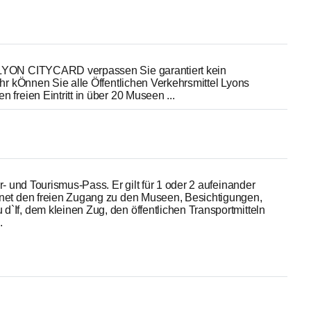
 LYON CITYCARD verpassen Sie garantiert kein
ihr kÖnnen Sie alle Öffentlichen Verkehrsmittel Lyons
 freien Eintritt in über 20 Museen ...
ur- und Tourismus-Pass. Er gilt für 1 oder 2 aufeinander
fnet den freien Zugang zu den Museen, Besichtigungen,
`If, dem kleinen Zug, den öffentlichen Transportmitteln
.