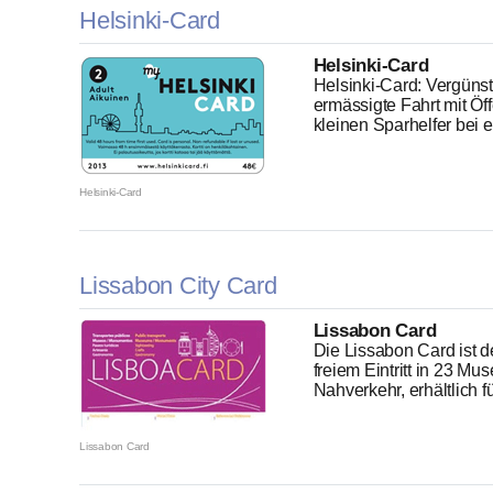
Helsinki-Card
Helsinki-Card
Helsinki-Card: Vergünst
ermässigte Fahrt mit Öff
kleinen Sparhelfer bei ei
Helsinki-Card
Lissabon City Card
Lissabon Card
Die Lissabon Card ist de
freiem Eintritt in 23 Mu
Nahverkehr, erhältlich 
Lissabon Card