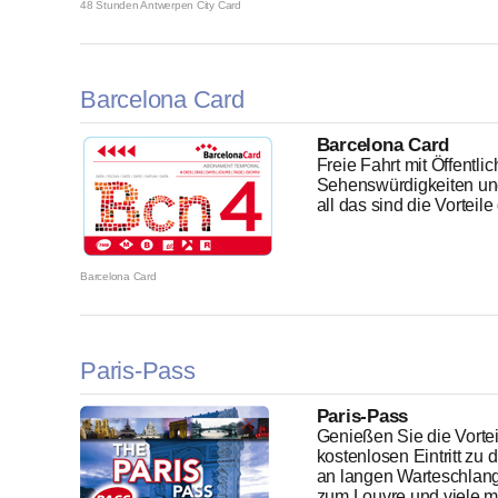
48 Stunden Antwerpen City Card
Barcelona Card
Barcelona Card
Freie Fahrt mit Öffentlic
Sehenswürdigkeiten und
all das sind die Vorteile
Barcelona Card
Paris-Pass
Paris-Pass
Genießen Sie die Vortei
kostenlosen Eintritt zu
an langen Warteschlang
zum Louvre und viele me