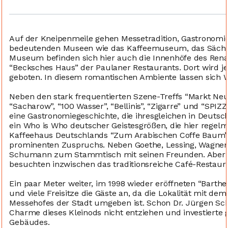
Auf der Kneipenmeile gehen Messetradition, Gastronomi
bedeutenden Museen wie das Kaffeemuseum, das Säch
Museum befinden sich hier auch die Innenhöfe des Ren
“Becksches Haus” der Paulaner Restaurants. Dort wird j
geboten. In diesem romantischen Ambiente lassen sich 
Neben den stark frequentierten Szene-Treffs “Markt Neun
“Sacharow”, “100 Wasser”, “Bellinis”, “Zigarre” und “SPI
eine Gastronomiegeschichte, die ihresgleichen in Deutschl
ein Who is Who deutscher Geistesgrößen, die hier regelm
Kaffeehaus Deutschlands “Zum Arabischen Coffe Baum” (K
prominenten Zuspruchs. Neben Goethe, Lessing, Wagner u
Schumann zum Stammtisch mit seinen Freunden. Aber 
besuchten inzwischen das traditionsreiche Café-Restaur
Ein paar Meter weiter, im 1998 wieder eröffneten “Barthe
und viele Freisitze die Gäste an, da die Lokalität mit de
Messehofes der Stadt umgeben ist. Schon Dr. Jürgen Sc
Charme dieses Kleinods nicht entziehen und investierte g
Gebäudes.