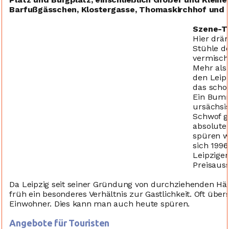
Barfußgässchen, Klostergasse, Thomaskirchhof und 
Szene-Tr
Hier drän
Stühle de
vermisch
Mehr als 
den Leipz
das schon
Ein Bumm
ursächsis
Schwof g
absolute
spüren w
sich 1996
Leipziger
Preisaus
Da Leipzig seit seiner Gründung von durchziehenden Hän
früh ein besonderes Verhältnis zur Gastlichkeit. Oft über
Einwohner. Dies kann man auch heute spüren.
Angebote für Touristen