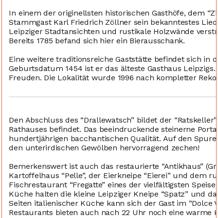
In einem der originellsten historischen Gasthöfe, dem “Z
Stammgast Karl Friedrich Zöllner sein bekanntestes Lied 
Leipziger Stadtansichten und rustikale Holzwände verst
Bereits 1785 befand sich hier ein Bierausschank.
Eine weitere traditionsreiche Gaststätte befindet sich in
Geburtsdatum 1454 ist er das älteste Gasthaus Leipzigs.
Freuden. Die Lokalität wurde 1996 nach kompletter Rekon
Den Abschluss des “Drallewatsch” bildet der “Ratskeller” 
Rathauses befindet. Das beeindruckende steinerne Portal
hundertjährigen bacchantischen Qualität. Auf den Spuren
den unterirdischen Gewölben hervorragend zechen!
Bemerkenswert ist auch das restaurierte “Antikhaus” (Gr
Kartoffelhaus “Pelle”, der Eierkneipe “Eierei” und dem 
Fischrestaurant “Fregatte” eines der vielfältigsten Speise-
Küche halten die kleine Leipziger Kneipe “Spatz” und das
Seiten italienischer Küche kann sich der Gast im “Dolce 
Restaurants bieten auch nach 22 Uhr noch eine warme 