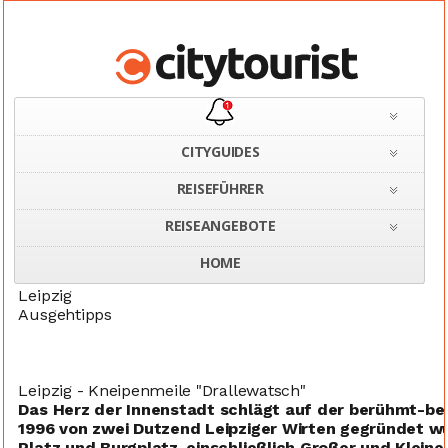
CITYGUIDES
REISEFÜHRER
Home
Deutschland
Leipzig
Ausgehtipps
REISEANGEBOTE
HOME
Leipzig
Ausgehtipps
Leipzig - Kneipenmeile "Drallewatsch"
Das Herz der Innenstadt schlägt auf der berühmt-ber
1996 von zwei Dutzend Leipziger Wirten gegründet w
Platz und Burgplatz, einschließlich Großer und Kleine