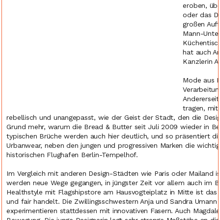
eroben, üb
oder das D
großen Auft
Mann-Unter
Küchentisc
hat auch An
Kanzlerin An
Mode aus Be
Verarbeitun
Andererseit
tragen, mi
rebellisch und unangepasst, wie der Geist der Stadt, den die Design
Grund mehr, warum die Bread & Butter seit Juli 2009 wieder in Ber
typischen Brüche werden auch hier deutlich, und so präsentiert 
Urbanwear, neben den jungen und progressiven Marken die wichtig
historischen Flughafen Berlin-Tempelhof.
Im Vergleich mit anderen Design-Städten wie Paris oder Mailand is
werden neue Wege gegangen, in jüngster Zeit vor allem auch im
Healthstyle mit Flagshipstore am Hausvogteiplatz in Mitte ist das
und fair handelt. Die Zwillingsschwestern Anja und Sandra Umann v
experimentieren stattdessen mit innovativen Fasern. Auch Magdale