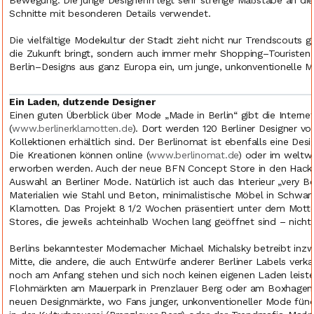
Bewegung. Die junge Designerin legt sehr strenge Maßstäbe an die Ma
Schnitte mit besonderen Details verwendet.
Die vielfältige Modekultur der Stadt zieht nicht nur Trendscouts g
die Zukunft bringt, sondern auch immer mehr Shopping–Touristen
Berlin–Designs aus ganz Europa ein, um junge, unkonventionelle M
Ein Laden, dutzende Designer
Einen guten Überblick über Mode „Made in Berlin“ gibt die Interne
(
www.berlinerklamotten.de
). Dort werden 120 Berliner Designer vo
Kollektionen erhältlich sind. Der Berlinomat ist ebenfalls eine Desi
Die Kreationen können online (
www.berlinomat.de
) oder im weltw
erworben werden. Auch der neue BFN Concept Store in den Hackes
Auswahl an Berliner Mode. Natürlich ist auch das Interieur „very Ber
Materialien wie Stahl und Beton, minimalistische Möbel in Schwa
Klamotten. Das Projekt 8 1/2 Wochen präsentiert unter dem Motto
Stores, die jeweils achteinhalb Wochen lang geöffnet sind – nicht n
Berlins bekanntester Modemacher Michael Michalsky betreibt inzw
Mitte, die andere, die auch Entwürfe anderer Berliner Labels ver
noch am Anfang stehen und sich noch keinen eigenen Laden leisten
Flohmärkten am Mauerpark in Prenzlauer Berg oder am Boxhagener P
neuen Designmärkte, wo Fans junger, unkonventioneller Mode fünd