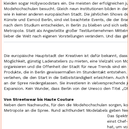
kleiden sogar Hollywoodstars ein. Die meisten der erfolgreichen j
Modehochschulen besucht. Gleich neun Institutionen bilden in de
wie in keiner anderen europäischen Stadt. Die jährlichen Shows der
Künste und Esmod Berlin, sind viel beachtete Events, die der Bra
nach dem Studium entscheiden, in Berlin zu bleiben und sich selbs
Metropole. Statt als Angestellte großer Textilunternehmen Mitte
lieber die Welt nach eigenen Vorstellungen verändern. Und das geht
Die europäische Hauptstadt der Kreativen ist dafür bekannt, dass si
Möglichkeit, günstig Ladenateliers zu mieten, eine Vielzahl von Mo
organisieren und die Offenheit der Stadt für neue Trends sind ein 
Produkte, die in Berlin gewissermaßen im Stundentakt entstehe
verliehen, die den Start in die Selbstständigkeit erleichtern. Auc
an der Spree niedergelassen. Sie investieren in vielversprechende 
Expansion. Kein Wunder, dass Berlin von der Unesco den Titel „Ci
Von Streetwear bis Haute Couture
Neben dem Nachwuchs, für den die Modehochschulen sorgen, kom
Metropole an die Spree. Rund achthundert Modelabels geben hie
Das Spektr
einst Chef-
hat, um von