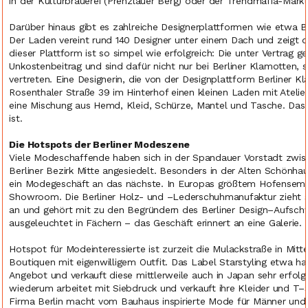
in der Kulturbrauerei (Prenzlauer Berg) oder der Trendmafia-Markt 
Darüber hinaus gibt es zahlreiche Designerplattformen wie etwa B
Der Laden vereint rund 140 Designer unter einem Dach und zeigt 
dieser Plattform ist so simpel wie erfolgreich: Die unter Vertrag 
Unkostenbeitrag und sind dafür nicht nur bei Berliner Klamotten
vertreten. Eine Designerin, die von der Designplattform Berliner Kla
Rosenthaler Straße 39 im Hinterhof einen kleinen Laden mit Atelie
eine Mischung aus Hemd, Kleid, Schürze, Mantel und Tasche. Das si
ist.
Die Hotspots der Berliner Modeszene
Viele Modeschaffende haben sich in der Spandauer Vorstadt zwis
Berliner Bezirk Mitte angesiedelt. Besonders in der Alten Schönha
ein Modegeschäft an das nächste. In Europas größtem Hofensemb
Showroom. Die Berliner Holz- und –Lederschuhmanufaktur zieht se
an und gehört mit zu den Begründern des Berliner Design–Aufsch
ausgeleuchtet in Fächern – das Geschäft erinnert an eine Galerie.
Hotspot für Modeinteressierte ist zurzeit die Mulackstraße in Mitte
Boutiquen mit eigenwilligem Outfit. Das Label Starstyling etwa 
Angebot und verkauft diese mittlerweile auch in Japan sehr erfol
wiederum arbeitet mit Siebdruck und verkauft ihre Kleider und T
Firma Berlin macht vom Bauhaus inspirierte Mode für Männer und Fr