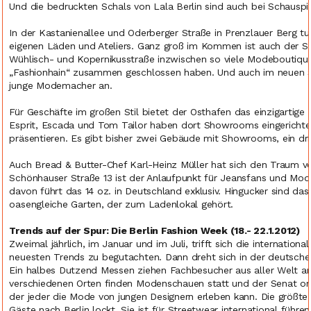
Und die bedruckten Schals von Lala Berlin sind auch bei Schauspi
In der Kastanienallee und Oderberger Straße in Prenzlauer Berg tu
eigenen Läden und Ateliers. Ganz groß im Kommen ist auch der Stad
Wühlisch- und Kopernikusstraße inzwischen so viele Modeboutiqu
„Fashionhain“ zusammen geschlossen haben. Und auch im neuen Sz
junge Modemacher an.
Für Geschäfte im großen Stil bietet der Osthafen das einzigarti
Esprit, Escada und Tom Tailor haben dort Showrooms eingerichtet
präsentieren. Es gibt bisher zwei Gebäude mit Showrooms, ein dritt
Auch Bread & Butter-Chef Karl-Heinz Müller hat sich den Traum vo
Schönhauser Straße 13 ist der Anlaufpunkt für Jeansfans und Mode
davon führt das 14 oz. in Deutschland exklusiv. Hingucker sind d
oasengleiche Garten, der zum Ladenlokal gehört.
Trends auf der Spur: Die Berlin Fashion Week (18.- 22.1.2012)
Zweimal jährlich, im Januar und im Juli, trifft sich die internatio
neuesten Trends zu begutachten. Dann dreht sich in der deutsch
Ein halbes Dutzend Messen ziehen Fachbesucher aus aller Welt 
verschiedenen Orten finden Modenschauen statt und der Senat org
der jeder die Mode von jungen Designern erleben kann. Die größte M
Gäste nach Berlin lockt. Sie ist für Streetwear international führe