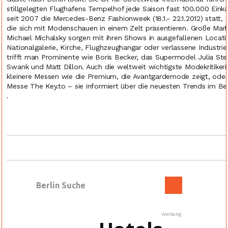
stillgelegten Flughafens Tempelhof jede Saison fast 100.000 Einkäu
seit 2007 die Mercedes-Benz Fashionweek (18.1.- 22.1.2012) statt, 
die sich mit Modenschauen in einem Zelt präsentieren. Große Ma
Michael Michalsky sorgen mit ihren Shows in ausgefallenen Locat
Nationalgalerie, Kirche, Flughzeughangar oder verlassene Industrieh
trifft man Prominente wie Boris Becker, das Supermodel Julia Stegn
Swank und Matt Dillon. Auch die weltweit wichtigste Modekritike
kleinere Messen wie die Premium, die Avantgardemode zeigt, oder 
Messe The Key.to – sie informiert über die neuesten Trends im B
.
Werbung: