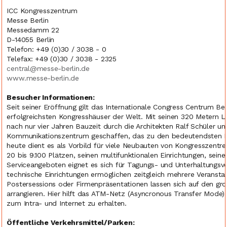
ICC Kongresszentrum
Messe Berlin
Messedamm 22
D-14055 Berlin
Telefon: +49 (0)30 / 3038 - 0
Telefax: +49 (0)30 / 3038 - 2325
central@messe-berlin.de
www.messe-berlin.de
Besucher Informationen:
Seit seiner Eröffnung gilt das Internationale Congress Centrum Ber
erfolgreichsten Kongresshäuser der Welt. Mit seinen 320 Metern
nach nur vier Jahren Bauzeit durch die Architekten Ralf Schüler un
Kommunikationszentrum geschaffen, das zu den bedeutendsten Ba
heute dient es als Vorbild für viele Neubauten von Kongresszentre
20 bis 9.100 Plätzen, seinen multifunktionalen Einrichtungen, sei
Serviceangeboten eignet es sich für Tagungs- und Unterhaltungsver
technische Einrichtungen ermöglichen zeitgleich mehrere Veransta
Postersessions oder Firmenpräsentationen lassen sich auf den gr
arrangieren. Hier hilft das ATM-Netz (Asyncronous Transfer Mode
zum Intra- und Internet zu erhalten.
Öffentliche Verkehrsmittel/Parken: