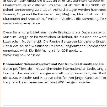
In diesem Jahr erhält die Stadt an einer altbekannten Adresse e
Charlottenburg im östlichen Stülerbau ist ab dem 11.Juli 2008 unt
Scharf-Gerstenberg zu erleben. Auf drei Etagen werden hochkarätig
Piranesi, Goya und Redon bis zu Dalí, Magritte, Max Ernst und Du
Skulpturen und Arbeiten auf Papier – zeichnet die Sammlung die 
www.smb.spk-berlin.de
Diese Sammlung bildet eine ideale Ergänzung zur Dauerausstellun
Museum Berggruen im westlichen Stülerbau, die als eine der wel
klassischen Moderne gilt. Die Familie Berggruen kündigte unlängs
Berlin das an den westlichen Stülerbau angrenzende Kommandant
umgebaut wird. Die Eröffnung ist für 2011 geplant.
www.smb.spk-berlin.de
Boomender Galeriestandort und Zentrum des Kunsthandels
Berlin profiliert sich mit zunehmender internationaler Bedeutung 
Europa. Hier wird nicht nur gesammelt und prä-sentiert, die Stadt
als 6.000 Künstler und Kreative schaffen hier junge Kunst von h
Hauptstadt residieren derzeit rund 400 zeitgenössische ...