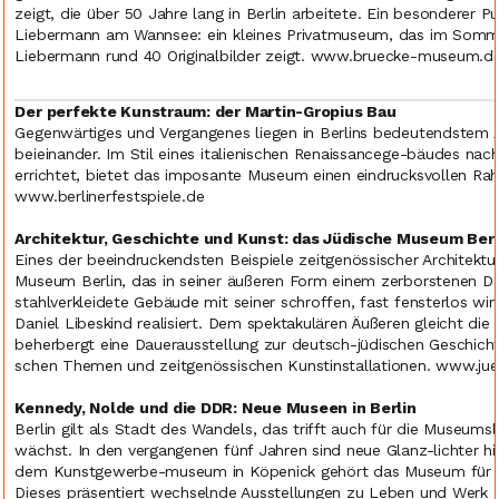
zeigt, die über 50 Jahre lang in Berlin arbeitete. Ein besonderer P
Liebermann am Wannsee: ein kleines Privatmuseum, das im Somme
Liebermann rund 40 Originalbilder zeigt. www.bruecke-museum.
Der perfekte Kunstraum: der Martin-Gropius Bau
Gegenwärtiges und Vergangenes liegen in Berlins bedeutendstem 
beieinander. Im Stil eines italienischen Renaissancege-bäudes na
errichtet, bietet das imposante Museum einen eindrucksvollen Rah
www.berlinerfestspiele.de
Architektur, Geschichte und Kunst: das Jüdische Museum Berl
Eines der beeindruckendsten Beispiele zeitgenössischer Architektu
Museum Berlin, das in seiner äußeren Form einem zerborstenen Da
stahlverkleidete Gebäude mit seiner schroffen, fast fensterlos w
Daniel Libeskind realisiert. Dem spektakulären Äußeren gleicht d
beherbergt eine Dauerausstellung zur deutsch-jüdischen Geschicht
schen Themen und zeitgenössischen Kunstinstallationen. www.ju
Kennedy, Nolde und die DDR: Neue Museen in Berlin
Berlin gilt als Stadt des Wandels, das trifft auch für die Museu
wächst. In den vergangenen fünf Jahren sind neue Glanz-lichter 
dem Kunstgewerbe-museum in Köpenick gehört das Museum für Fo
Dieses präsentiert wechselnde Ausstellungen zu Leben und Wer