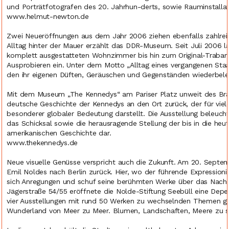
und Porträtfotografen des 20. Jahrhun-derts, sowie Rauminstallat
www.helmut-newton.de
Zwei Neueröffnungen aus dem Jahr 2006 ziehen ebenfalls zahlre
Alltag hinter der Mauer erzählt das DDR-Museum. Seit Juli 2006
komplett ausgestatteten Wohnzimmer bis hin zum Original-Traba
Ausprobieren ein. Unter dem Motto „Alltag eines vergangenen St
den ihr eigenen Düften, Geräuschen und Gegenständen wiederbe
Mit dem Museum „The Kennedys“ am Pariser Platz unweit des Br
deutsche Geschichte der Kennedys an den Ort zurück, der für viel
besonderer globaler Bedeutung darstellt. Die Ausstellung beleuc
das Schicksal sowie die herausragende Stellung der bis in die heutig
amerikanischen Geschichte dar.
www.thekennedys.de
Neue visuelle Genüsse verspricht auch die Zukunft. Am 20. Septe
Emil Noldes nach Berlin zurück. Hier, wo der führende Expressioni
sich Anregungen und schuf seine berühmten Werke über das Nac
Jägerstraße 54/55 eröffnete die Nolde-Stiftung Seebüll eine Depe
vier Ausstellungen mit rund 50 Werken zu wechselnden Themen gez
Wunderland von Meer zu Meer. Blumen, Landschaften, Meere zu s