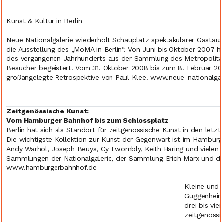
Kunst & Kultur in Berlin
Neue Nationalgalerie wiederholt Schauplatz spektakulärer Gastaus
die Ausstellung des „MoMA in Berlin“. Von Juni bis Oktober 2007 h
des vergangenen Jahrhunderts aus der Sammlung des Metropolit
Besucher begeistert. Vom 31. Oktober 2008 bis zum 8. Februar 200
großangelegte Retrospektive von Paul Klee. www.neue-nationalgal
Zeitgenössische Kunst:
Vom Hamburger Bahnhof bis zum Schlossplatz
Berlin hat sich als Standort für zeitgenössische Kunst in den letz
Die wichtigste Kollektion zur Kunst der Gegenwart ist im Hambu
Andy Warhol, Joseph Beuys, Cy Twombly, Keith Haring und vielen 
Sammlungen der Nationalgalerie, der Sammlung Erich Marx und der F
www.hamburgerbahnhof.de
Kleine und 
Guggenheim
drei bis vi
zeitgenössi