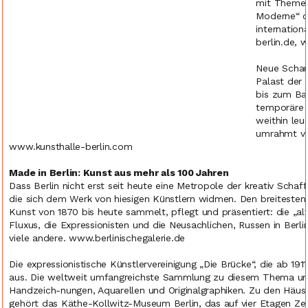
mit Themen
Moderne“ o
internatio
berlin.de,
Neue Schaup
Palast der 
bis zum Ba
temporäre K
weithin leu
umrahmt vo
www.kunsthalle-berlin.com
Made in Berlin: Kunst aus mehr als 100 Jahren
Dass Berlin nicht erst seit heute eine Metropole der kreativ Schaf
die sich dem Werk von hiesigen Künstlern widmen. Den breitesten An
Kunst von 1870 bis heute sammelt, pflegt und präsentiert: die „a
Fluxus, die Expressionisten und die Neusachlichen, Russen in Berli
viele andere. www.berlinischegalerie.de
Die expressionistische Künstlervereinigung „Die Brücke“, die ab 191
aus. Die weltweit umfangreichste Sammlung zu diesem Thema u
Handzeich-nungen, Aquarellen und Originalgraphiken. Zu den Häuse
gehört das Käthe-Kollwitz-Museum Berlin, das auf vier Etagen Zei