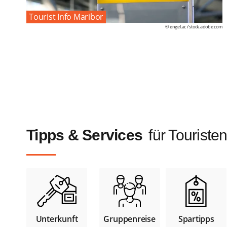
Tourist Info Maribor
© engel.ac /
stock.adobe.com
Tipps & Services
für Touriste
Unterkunft
Gruppenreise
Spartipps