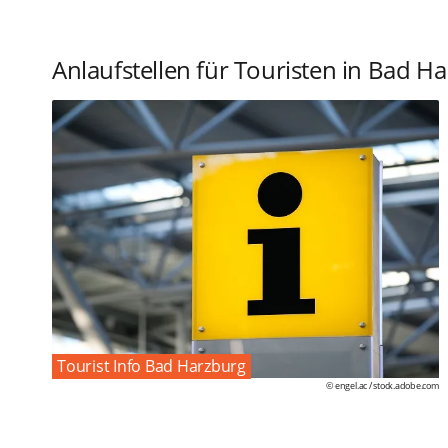
Anlaufstellen für Touristen in Bad H
Tourist Info Bad Harzburg
© engel.ac /
stock.adobe.com