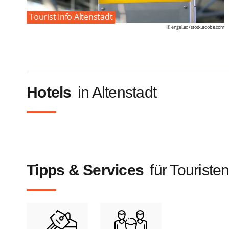
Tourist Info Altenstadt
© engel.ac /
stock.adobe.com
Hotels
in Altenstadt
Tipps & Services
für Touristen