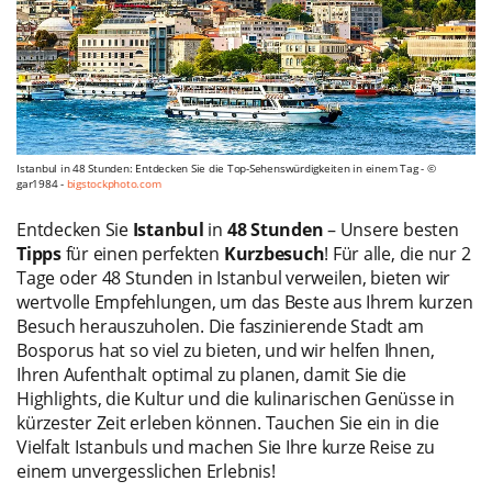
Istanbul in 48 Stunden: Entdecken Sie die Top-Sehenswürdigkeiten in einem Tag - ©
gar1984 -
bigstockphoto.com
Entdecken Sie
Istanbul
in
48 Stunden
– Unsere besten
Tipps
für einen perfekten
Kurzbesuch
! Für alle, die nur 2
Tage oder 48 Stunden in Istanbul verweilen, bieten wir
wertvolle Empfehlungen, um das Beste aus Ihrem kurzen
Besuch herauszuholen. Die faszinierende Stadt am
Bosporus hat so viel zu bieten, und wir helfen Ihnen,
Ihren Aufenthalt optimal zu planen, damit Sie die
Highlights, die Kultur und die kulinarischen Genüsse in
kürzester Zeit erleben können. Tauchen Sie ein in die
Vielfalt Istanbuls und machen Sie Ihre kurze Reise zu
einem unvergesslichen Erlebnis!