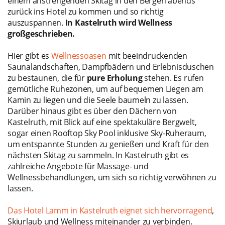
einem anstrengenden Skitag in den Bergen abends
zurück ins Hotel zu kommen und so richtig
auszuspannen.
In Kastelruth wird Wellness
großgeschrieben.
Hier gibt es
Wellnessoasen
mit beeindruckenden
Saunalandschaften, Dampfbädern und Erlebnisduschen
zu bestaunen, die für
pure Erholung
stehen. Es rufen
gemütliche Ruhezonen, um auf bequemen Liegen am
Kamin zu liegen und die Seele baumeln zu lassen.
Darüber hinaus gibt es über den Dächern von
Kastelruth, mit Blick auf eine spektakuläre Bergwelt,
sogar einen Rooftop Sky Pool inklusive Sky-Ruheraum,
um entspannte Stunden zu genießen und Kraft für den
nächsten Skitag zu sammeln. In Kastelruth gibt es
zahlreiche Angebote für Massage- und
Wellnessbehandlungen, um sich so richtig verwöhnen zu
lassen.
Das Hotel Lamm in Kastelruth eignet sich hervorragend
,
Skiurlaub und Wellness miteinander zu verbinden.