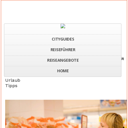
CITYGUIDES
REISEFÜHRER
Home
Glutenfrei essen, reisen und einkaufen weltweit
REISEANGEBOTE
HOME
Urlaub
Tipps