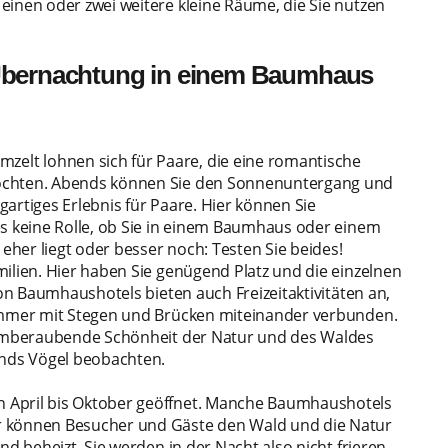
einen oder zwei weitere kleine Räume, die Sie nutzen
 Übernachtung in einem Baumhaus
lt lohnen sich für Paare, die eine romantische
möchten. Abends können Sie den Sonnenuntergang und
artiges Erlebnis für Paare. Hier können Sie
es keine Rolle, ob Sie in einem Baumhaus oder einem
 eher liegt oder besser noch: Testen Sie beides!
ilien. Hier haben Sie genügend Platz und die einzelnen
von Baumhaushotels bieten auch Freizeitaktivitäten an,
zimmer mit Stegen und Brücken miteinander verbunden.
atemberaubende Schönheit der Natur und des Waldes
nds Vögel beobachten.
 April bis Oktober geöffnet. Manche Baumhaushotels
r können Besucher und Gäste den Wald und die Natur
nd beheizt, Sie werden in der Nacht also nicht frieren.