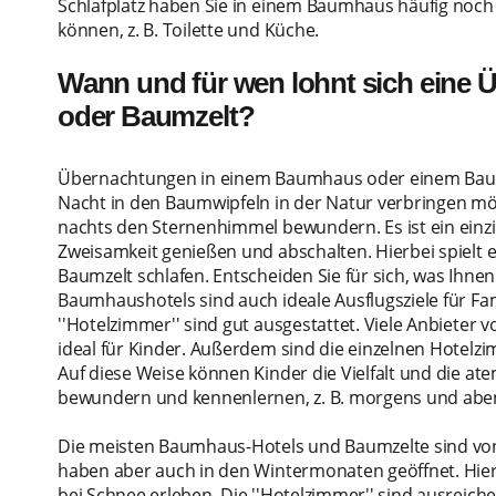
Schlafplatz haben Sie in einem Baumhaus häufig noch 
können, z. B. Toilette und Küche.
Wann und für wen lohnt sich eine
oder Baumzelt?
Übernachtungen in einem Baumhaus oder einem Baumze
Nacht in den Baumwipfeln in der Natur verbringen 
nachts den Sternenhimmel bewundern. Es ist ein einzig
Zweisamkeit genießen und abschalten. Hierbei spielt 
Baumzelt schlafen. Entscheiden Sie für sich, was Ihnen
Baumhaushotels sind auch ideale Ausflugsziele für Fam
''Hotelzimmer'' sind gut ausgestattet. Viele Anbieter 
ideal für Kinder. Außerdem sind die einzelnen Hotel
Auf diese Weise können Kinder die Vielfalt und die 
bewundern und kennenlernen, z. B. morgens und abe
Die meisten Baumhaus-Hotels und Baumzelte sind von
haben aber auch in den Wintermonaten geöffnet. Hie
bei Schnee erleben. Die ''Hotelzimmer'' sind ausreiche