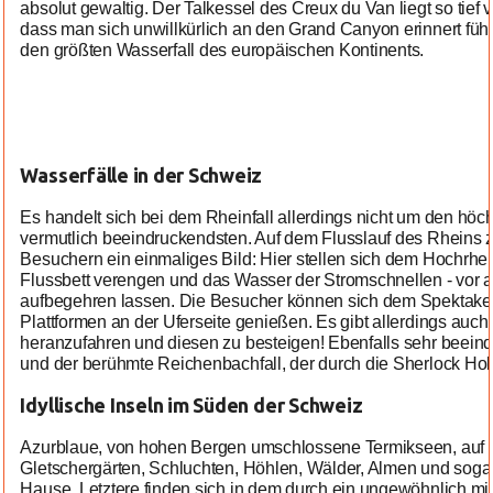
absolut gewaltig. Der Talkessel des Creux du Van liegt so tief
dass man sich unwillkürlich an den Grand Canyon erinnert füh
den größten Wasserfall des europäischen Kontinents.
Wasserfälle in der Schweiz
Es handelt sich bei dem Rheinfall allerdings nicht um den hö
vermutlich beeindruckendsten. Auf dem Flusslauf des Rheins 
Besuchern ein einmaliges Bild: Hier stellen sich dem Hochrhei
Flussbett verengen und das Wasser der Stromschnellen - vor a
aufbegehren lassen. Die Besucher können sich dem Spektakel
Plattformen an der Uferseite genießen. Es gibt allerdings auch
heranzufahren und diesen zu besteigen! Ebenfalls sehr beeind
und der berühmte Reichenbachfall, der durch die Sherlock 
Idyllische Inseln im Süden der Schweiz
Azurblaue, von hohen Bergen umschlossene Termikseen, auf 
Gletschergärten, Schluchten, Höhlen, Wälder, Almen und sogar
Hause. Letztere finden sich in dem durch ein ungewöhnlich mi