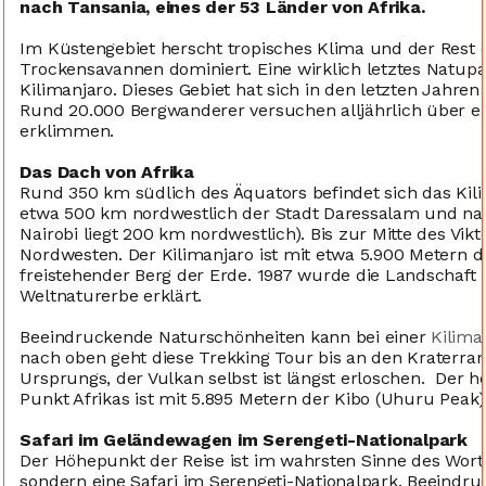
nach Tansania, eines der 53 Länder von Afrika.
Im Küstengebiet herscht tropisches Klima und der Rest
Trockensavannen dominiert. Eine wirklich letztes Natup
Kilimanjaro. Dieses Gebiet hat sich in den letzten Jahren
Rund 20.000 Bergwanderer versuchen alljährlich über e
erklimmen.
Das Dach von Afrika
Rund 350 km südlich des Äquators befindet sich das Kil
etwa 500 km nordwestlich der Stadt Daressalam und nah
Nairobi liegt 200 km nordwestlich). Bis zur Mitte des Vi
Nordwesten. Der Kilimanjaro ist mit etwa 5.900 Metern d
freistehender Berg der Erde. 1987 wurde die Landscha
Weltnaturerbe erklärt.
Beeindruckende Naturschönheiten kann bei einer
Kilima
nach oben geht diese Trekking Tour bis an den Kraterran
Ursprungs, der Vulkan selbst ist längst erloschen. Der 
Punkt Afrikas ist mit 5.895 Metern der Kibo (Uhuru Peak)
Safari im Geländewagen im Serengeti-Nationalpark
Der Höhepunkt der Reise ist im wahrsten Sinne des Worte
sondern eine Safari im Serengeti-Nationalpark. Beeind