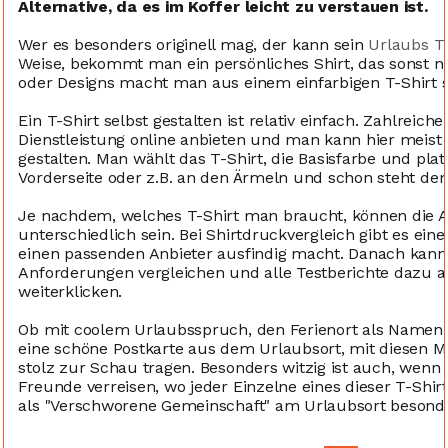
Alternative, da es im Koffer leicht zu verstauen ist.
Wer es besonders originell mag, der kann sein
Urlaubs T
Weise, bekommt man ein persönliches Shirt, das sonst ni
oder Designs macht man aus einem einfarbigen T-Shirt s
Ein T-Shirt selbst gestalten ist relativ einfach. Zahlreiche
Dienstleistung online anbieten und man kann hier meist
gestalten. Man wählt das T-Shirt, die Basisfarbe und plat
Vorderseite oder z.B. an den Ärmeln und schon steht de
Je nachdem, welches T-Shirt man braucht, können die A
unterschiedlich sein. Bei Shirtdruckvergleich gibt es ein
einen passenden Anbieter ausfindig macht. Danach kann
Anforderungen vergleichen und alle Testberichte dazu 
weiterklicken.
Ob mit coolem Urlaubsspruch, den Ferienort als Namen, 
eine schöne Postkarte aus dem Urlaubsort, mit diesen M
stolz zur Schau tragen. Besonders witzig ist auch, wenn
Freunde verreisen, wo jeder Einzelne eines dieser T-Shir
als "Verschworene Gemeinschaft" am Urlaubsort besonder