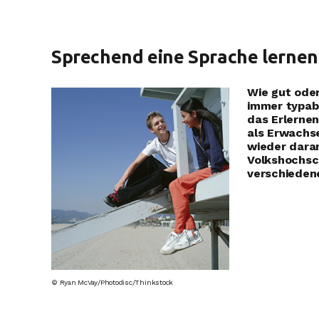
Sprechend eine Sprache lernen
Wie gut oder
immer typab
das Erlernen
als Erwachs
wieder daran
Volkshochsch
verschiedene
© Ryan McVay/Photodisc/Thinkstock