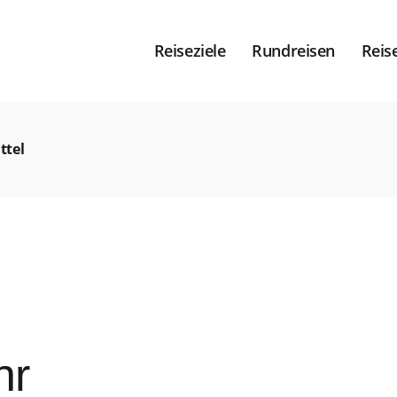
Reiseziele
Rundreisen
Reis
ttel
hr