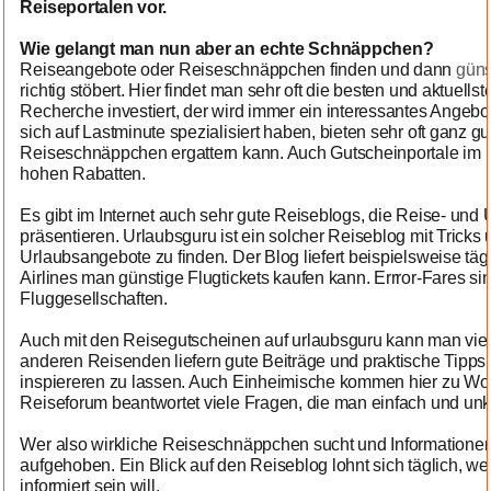
Reiseportalen vor.
Wie gelangt man nun aber an echte Schnäppchen?
Reiseangebote oder Reiseschnäppchen finden und dann
güns
richtig stöbert. Hier findet man sehr oft die besten und aktuell
Recherche investiert, der wird immer ein interessantes Angebot
sich auf Lastminute spezialisiert haben, bieten sehr oft ganz
Reiseschnäppchen ergattern kann. Auch Gutscheinportale im 
hohen Rabatten.
Es gibt im Internet auch sehr gute Reiseblogs, die Reise- u
präsentieren. Urlaubsguru ist ein solcher Reiseblog mit Tricks
Urlaubsangebote zu finden. Der Blog liefert beispielsweise täg
Airlines man günstige Flugtickets kaufen kann. Errror-Fares s
Fluggesellschaften.
Auch mit den Reisegutscheinen auf urlaubsguru kann man vie
anderen Reisenden liefern gute Beiträge und praktische Tipps 
inspiereren zu lassen. Auch Einheimische kommen hier zu Wort
Reiseforum beantwortet viele Fragen, die man einfach und unk
Wer also wirkliche Reiseschnäppchen sucht und Informationen a
aufgehoben. Ein Blick auf den Reiseblog lohnt sich täglich, 
informiert sein will.