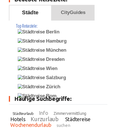
Städte
CityGuides
Top Reiseziele:
Häufige Suchbegriffe:
Info
Zimmervermittlung
Städteurlaub
Kurzurlaub
Hotels
Städtereise
Wochenendurlaub
suchen