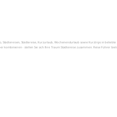
b, Städtereisen, Städtereise, Kurzurlaub, Wochenendurlaub sowie Kurztrips in beliebte 
r kombinieren - stellen Sie sich Ihre Traum Städtereise zusammen. Reise Führer bieten