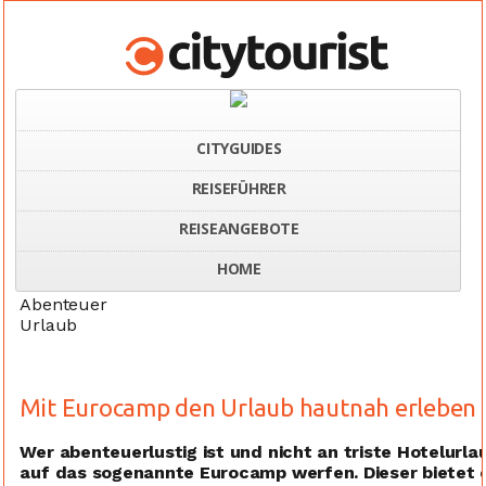
CITYGUIDES
REISEFÜHRER
Home
Mit Eurocamp den Urlaub hautnah erleben
REISEANGEBOTE
HOME
Abenteuer
Urlaub
Mit Eurocamp den Urlaub hautnah erleben
Wer abenteuerlustig ist und nicht an triste Hotelurlau
auf das sogenannte Eurocamp werfen. Dieser bietet 