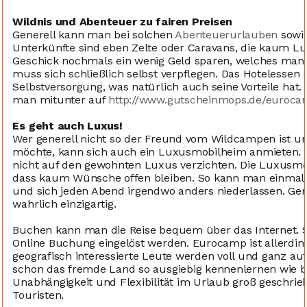
Wildnis und Abenteuer zu fairen Preisen
Generell kann man bei solchen
Abenteuerurlauben
sowie
Unterkünfte sind eben Zelte oder Caravans, die kaum L
Geschick nochmals ein wenig Geld sparen, welches man
muss sich schließlich selbst verpflegen. Das Hotelessen 
Selbstversorgung, was natürlich auch seine Vorteile ha
man mitunter auf
http://www.gutscheinmops.de/euroca
Es geht auch Luxus!
Wer generell nicht so der Freund vom Wildcampen ist un
möchte, kann sich auch ein Luxusmobilheim anmieten. H
nicht auf den gewohnten Luxus verzichten. Die Luxusmob
dass kaum Wünsche offen bleiben. So kann man einmal d
und sich jeden Abend irgendwo anders niederlassen. Gera
wahrlich einzigartig.
Buchen kann man die Reise bequem über das Internet. 
Online Buchung eingelöst werden. Eurocamp ist allerdin
geografisch interessierte Leute werden voll und ganz 
schon das fremde Land so ausgiebig kennenlernen wie bei
Unabhängigkeit und Flexibilität im Urlaub groß geschrie
Touristen.