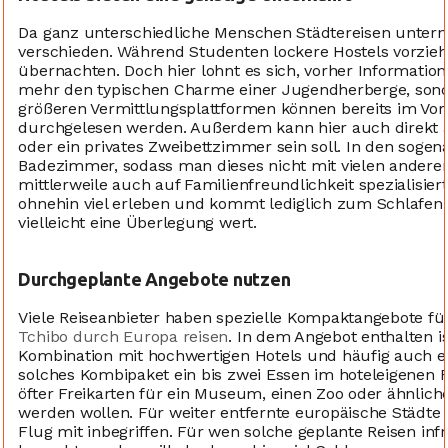
Da ganz unterschiedliche Menschen Städtereisen unter
verschieden. Während Studenten lockere Hostels vorziehe
übernachten. Doch hier lohnt es sich, vorher Informatio
mehr den typischen Charme einer Jugendherberge, sonde
größeren Vermittlungsplattformen können bereits im V
durchgelesen werden. Außerdem kann hier auch direkt a
oder ein privates Zweibettzimmer sein soll. In den sogena
Badezimmer, sodass man dieses nicht mit vielen anderen 
mittlerweile auch auf Familienfreundlichkeit spezialisier
ohnehin viel erleben und kommt lediglich zum Schlafen 
vielleicht eine Überlegung wert.
Durchgeplante Angebote nutzen
Viele Reiseanbieter haben spezielle Kompaktangebote fü
Tchibo durch Europa reisen
. In dem Angebot enthalten is
Kombination mit hochwertigen Hotels und häufig auch ei
solches Kombipaket ein bis zwei Essen im hoteleigenen R
öfter Freikarten für ein Museum, einen Zoo oder ähnliche 
werden wollen. Für weiter entfernte europäische Städte
Flug mit inbegriffen. Für wen solche geplante Reisen in