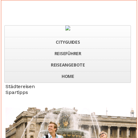
CITYGUIDES
REISEFÜHRER
Home
Geld sparen bei Städtereisen
REISEANGEBOTE
HOME
Städtereisen
Spartipps