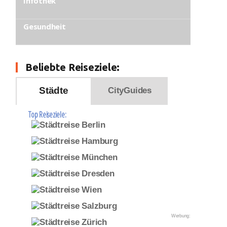
Infothek
Gesundheit
Beliebte Reiseziele:
Städte
CityGuides
Top Reiseziele:
Werbung: