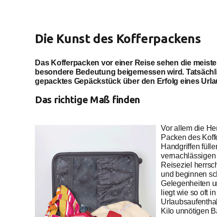
Die Kunst des Kofferpackens
Das Kofferpacken vor einer Reise sehen die meisten
besondere Bedeutung beigemessen wird. Tatsächl
gepacktes Gepäckstück über den Erfolg eines Urla
Das richtige Maß finden
Vor allem die He
Packen des Koff
Handgriffen füll
vernachlässigen 
Reiseziel herrs
und beginnen sch
Gelegenheiten u
liegt wie so oft 
Urlaubsaufenthal
Kilo unnötigen B