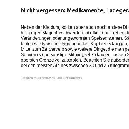
Nicht vergessen: Medikamente, Ladegerä
Neben der Kleidung sollten aber auch noch andere Di
hilft gegen Magenbeschwerden, übelkeit und Fieber, 
Veränderungen oder ungewohnten Speisen stehen. Säm
fehlen wie typische Hygieneartikel, Kopfbedeckungen,
Mittel zum Zeitvertreib sowie weitere Dinge, die man per
Souvenirs und sonstige Mitbringsel zu kaufen, lassen Si
obersten Grenze vollzustopfen. Beachten Sie außerde
bei den meisten Airlines zwischen 20 und 25 Kilogramm b
Bild oben: © Jupiterimages/Polka Dot/Thinkstock