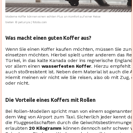
Moderne Koffer können einen echten Plus an Komfort auf einer Reise
bieten © petunyia | fotolia.com
Was macht einen guten Koffer aus?
Wenn Sie einen Koffer kaufen möchten, müssen Sie zunäc
einsetzen möchten. Hierbei spielt unter anderem das Rei
Türkei, in das kalte Kanada oder ins regnerische England 
vor allem einen
wasserfesten Koffer
. Hierzu empfehlt 
auch stoßresistent ist. Neben dem Material ist auch die 
Hiemit meinen wir nicht wie Sie reisen, also ob mit Zug,
oder nicht.
Die Vorteile eines Koffers mit Rollen
Bei Rollen-Modellen spricht man von einem sogenannte
dem Weg von Airport zum Taxi. Sicherlich jeder kennt d
die Fluggesellschaften durch die Geiwchtsbestimmungen 
erlaubten
20 Kilogramm
können dennoch sehr schwer we