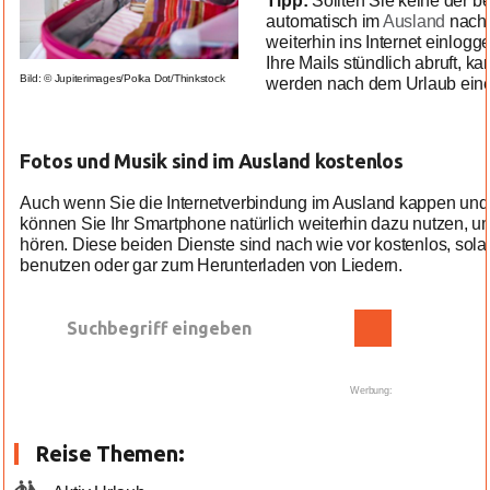
Tipp:
Sollten Sie keine der b
automatisch im
Ausland
nach 
weiterhin ins Internet einlogg
Ihre Mails stündlich abruft, k
Bild: © Jupiterimages/Polka Dot/Thinkstock
werden nach dem Urlaub eine
Fotos und Musik sind im Ausland kostenlos
Auch wenn Sie die Internetverbindung im Ausland kappen und 
können Sie Ihr Smartphone natürlich weiterhin dazu nutzen, u
hören. Diese beiden Dienste sind nach wie vor kostenlos, sol
benutzen oder gar zum Herunterladen von Liedern.
Werbung:
Reise Themen: