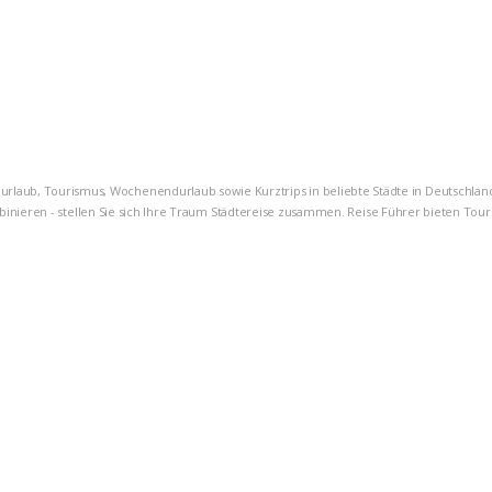
rzurlaub, Tourismus, Wochenendurlaub sowie Kurztrips in beliebte Städte in Deutschlan
nieren - stellen Sie sich Ihre Traum Städtereise zusammen. Reise Führer bieten Tourist