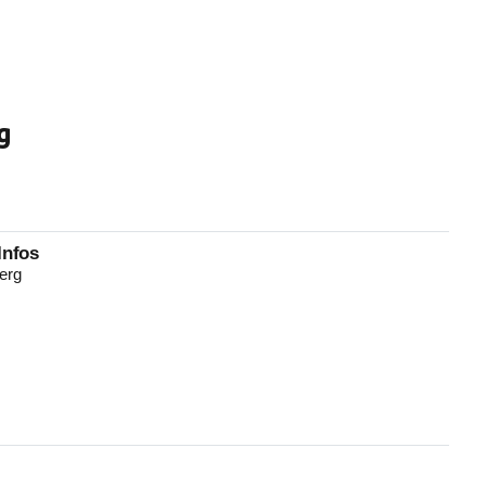
g
Infos
berg