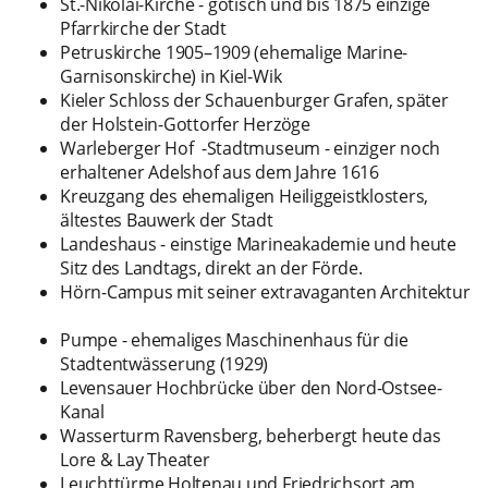
St.-Nikolai-Kirche - gotisch und bis 1875 einzige
Pfarrkirche der Stadt
Petruskirche 1905–1909 (ehemalige Marine-
Garnisonskirche) in Kiel-Wik
Kieler Schloss der Schauenburger Grafen, später
der Holstein-Gottorfer Herzöge
Warleberger Hof -Stadtmuseum - einziger noch
erhaltener Adelshof aus dem Jahre 1616
Kreuzgang des ehemaligen Heiliggeistklosters,
ältestes Bauwerk der Stadt
Landeshaus - einstige Marineakademie und heute
Sitz des Landtags, direkt an der Förde.
Hörn-Campus mit seiner extravaganten Architektur
Pumpe - ehemaliges Maschinenhaus für die
Stadtentwässerung (1929)
Levensauer Hochbrücke über den Nord-Ostsee-
Kanal
Wasserturm Ravensberg, beherbergt heute das
Lore & Lay Theater
Leuchttürme Holtenau und Friedrichsort am