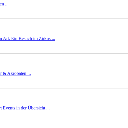
n ...
n Art: Ein Besuch im Zirkus ...
r & Akrobaten ...
 Events in der Übersicht ...