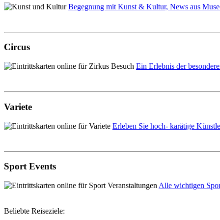
Begegnung mit Kunst & Kultur, News aus Musee
Circus
Ein Erlebnis der besondere
Variete
Erleben Sie hoch- karätige Künstle
Sport Events
Alle wichtigen Sport
Beliebte Reiseziele: