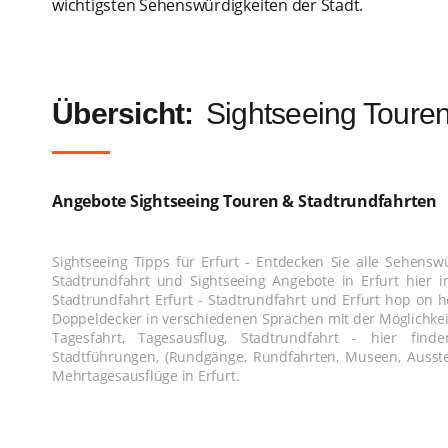
wichtigsten Sehenswürdigkeiten der Stadt.
Übersicht:
Sightseeing Touren
Angebote Sightseeing Touren & Stadtrundfahrten
Sightseeing Tipps für Erfurt - Entdecken Sie alle Sehensw
Stadtrundfahrt und Sightseeing Angebote in Erfurt hier i
Stadtrundfahrt Erfurt - Stadtrundfahrt und Erfurt hop on ho
Doppeldecker in verschiedenen Sprachen mit der Möglichkeit
Tagesfahrt, Tagesausflug, Stadtrundfahrt - hier find
Stadtführungen, (Rundgänge, Rundfahrten, Museen, Ausstel
Mehrtagesausflüge in Erfurt.