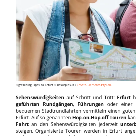
Sightseeing Tipps für Erfurt © nexusplexus /
Envato Elements Pty Ltd.
Sehenswürdigkeiten
auf Schritt und Tritt:
Erfurt
ha
geführten Rundgängen
,
Führungen
oder einer
bequemen Stadtrundfahrten vermitteln einen guten 
Erfurt. Auf so genannten
Hop-on-Hop-off Touren
kan
Fahrt
an den Sehenswürdigkeiten jederzeit
unter
steigen. Organisierte Touren werden in Erfurt ang