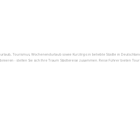
rzurlaub, Tourismus, Wochenendurlaub sowie Kurztrips in beliebte Städte in Deutschlan
nieren - stellen Sie sich Ihre Traum Städtereise zusammen. Reise Führer bieten Tourist