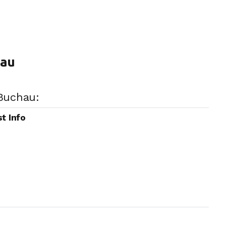
hau
 Buchau:
t Info