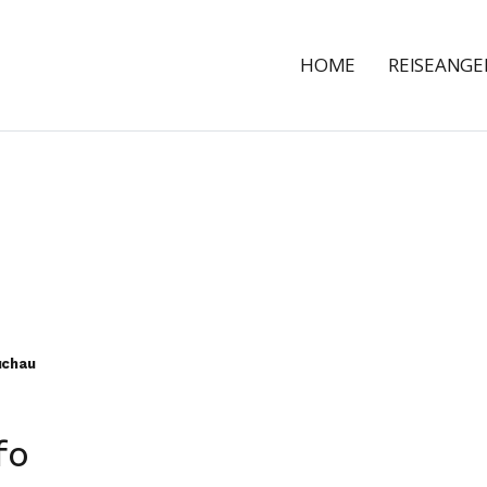
HOME
REISEANG
uchau
fo