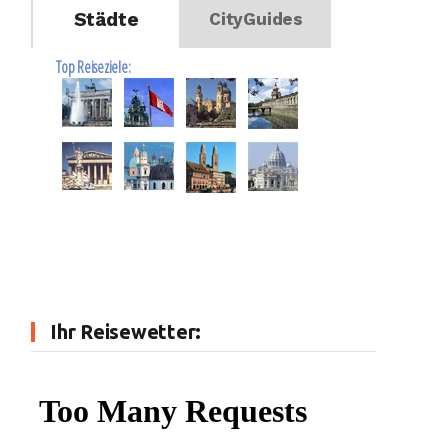
Städte
CityGuides
Top Reiseziele:
Ihr Reisewetter: