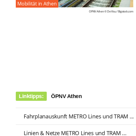
Mobilität in Athen
ÖPNV Athen © De Visu /
Bigstock.com
Linktipps:
ÖPNV Athen
Fahrplanauskunft METRO Lines und TRAM ...
Linien & Netze METRO Lines und TRAM ...