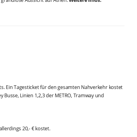
 grandiose Aussicht auf Athen.
Weitere Infos:
ets. Ein Tagesticket für den gesamten Nahverkehr kostet
ley Busse, Linien 1,2,3 der ΜΕΤRΟ, Tramway und
llerdings 20,- € kostet.